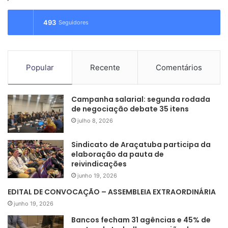
s
a
493
Seguidores
r
p
o
r
Popular
Recente
Comentários
:
Campanha salarial: segunda rodada
de negociação debate 35 itens
julho 8, 2026
Sindicato de Araçatuba participa da
elaboração da pauta de
reivindicações
junho 19, 2026
EDITAL DE CONVOCAÇÃO – ASSEMBLEIA EXTRAORDINÁRIA
junho 19, 2026
Bancos fecham 31 agências e 45% de