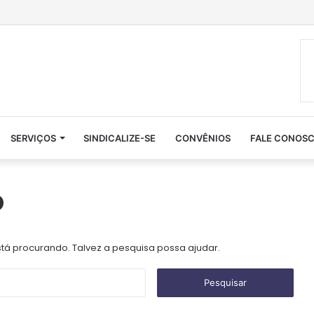
SERVIÇOS
SINDICALIZE-SE
CONVÊNIOS
FALE CONOS
o
á procurando. Talvez a pesquisa possa ajudar.
P
e
s