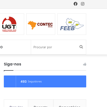
Facebook
Instagram
Procurar
CO
por
Siga-nos
493
Seguidores