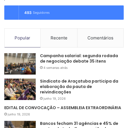
s
a
493
Seguidores
r
p
o
r
Popular
Recente
Comentários
:
Campanha salarial: segunda rodada
de negociação debate 35 itens
4 semanas atrás
Sindicato de Araçatuba participa da
elaboração da pauta de
reivindicações
junho 19, 2026
EDITAL DE CONVOCAÇÃO – ASSEMBLEIA EXTRAORDINÁRIA
junho 19, 2026
Bancos fecham 31 agências e 45% de