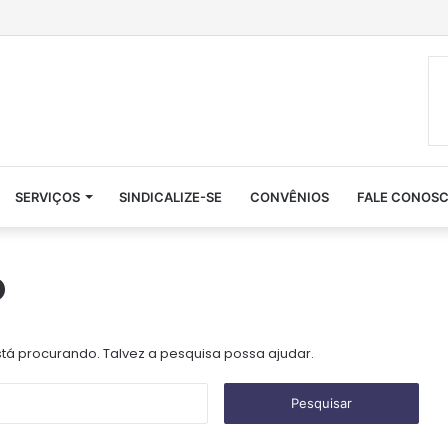
SERVIÇOS
SINDICALIZE-SE
CONVÊNIOS
FALE CONOS
o
á procurando. Talvez a pesquisa possa ajudar.
P
e
s