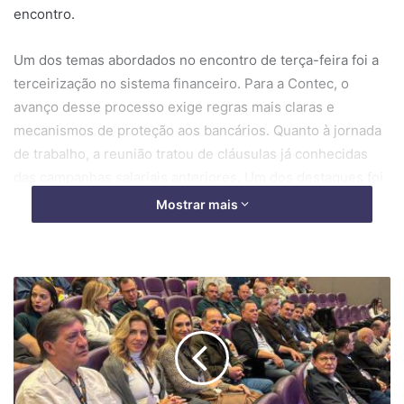
encontro.
Um dos temas abordados no encontro de terça-feira foi a
terceirização no sistema financeiro. Para a Contec, o
avanço desse processo exige regras mais claras e
mecanismos de proteção aos bancários. Quanto à jornada
de trabalho, a reunião tratou de cláusulas já conhecidas
das campanhas salariais anteriores. Um dos destaques foi
o direito à desconexão digital. A cláusula busca assegurar
Mostrar mais
que o bancário não permaneça vinculado às atividades
profissionais fora da jornada contratada, especialmente
diante do uso constante de computadores, celulares,
sistemas e ferramentas digitais.
O teletrabalho e o trabalho híbrido também tiveram espaço
na rodada. Durante a reunião, a Fenaban informou que
cerca de 90 mil bancários e bancárias atuam hoje em