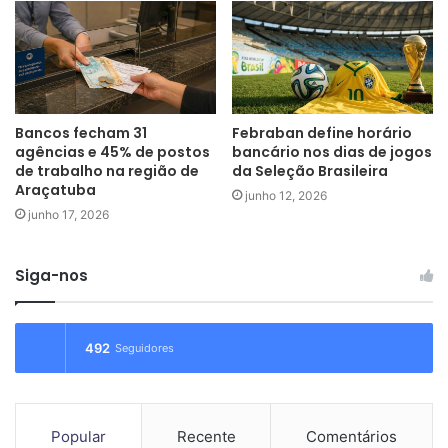
Bancos fecham 31
Febraban define horário
agências e 45% de postos
bancário nos dias de jogos
A partir da esquerda: José Antonio Zanela (diretor jurídico), David
de trabalho na região de
da Seleção Brasileira
Zaya (presidente Feeb SP/MS), Marco Antônio Hilário (diretor de
Araçatuba
junho 12, 2026
eventos) e José Augusto Ribeiro (presidente): segunda rodada de
junho 17, 2026
negociação com a Fenaban
Siga-nos
campanha2026
campanhasalarial2026
negociacaofeban
492
Seguidores
Popular
Recente
Comentários