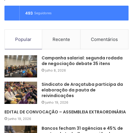
s
a
493
Seguidores
r
p
o
r
Popular
Recente
Comentários
:
Campanha salarial: segunda rodada
de negociação debate 35 itens
julho 8, 2026
Sindicato de Araçatuba participa da
elaboração da pauta de
reivindicações
junho 19, 2026
EDITAL DE CONVOCAÇÃO – ASSEMBLEIA EXTRAORDINÁRIA
junho 19, 2026
Bancos fecham 31 agências e 45% de