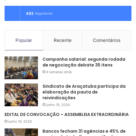
s
a
493
Seguidores
r
p
o
r
Popular
Recente
Comentários
:
Campanha salarial: segunda rodada
de negociação debate 35 itens
4 semanas atrás
Sindicato de Araçatuba participa da
elaboração da pauta de
reivindicações
junho 19, 2026
EDITAL DE CONVOCAÇÃO – ASSEMBLEIA EXTRAORDINÁRIA
junho 19, 2026
Bancos fecham 31 agências e 45% de