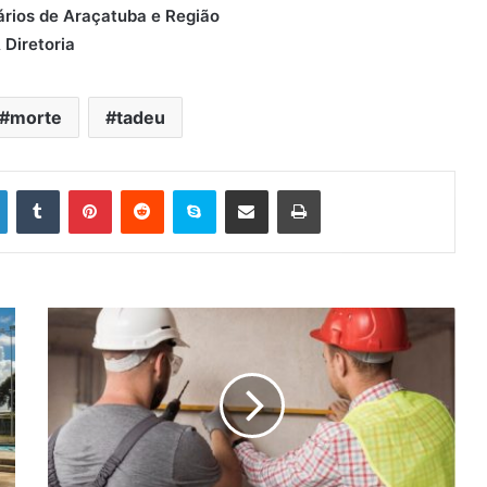
ários de Araçatuba e Região
 Diretoria
morte
tadeu
Linkedin
Tumblr
Pinterest
Reddit
Skype
Compartilhar via e-mail
Imprimir