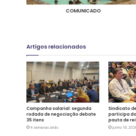
COMUNICADO
Artigos relacionados
Campanha salarial: segunda
Sindicato d
rodada de negociação debate
participa d
35 itens
pauta de re
4 semanas atrás
junho 19, 202