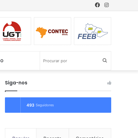
Facebook
Instagram
Procurar
CO
por
Siga-nos
493
Seguidores