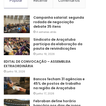
Popular
Recente
Comentários
Campanha salarial: segunda
rodada de negociação
debate 35 itens
4 semanas atrás
Sindicato de Araçatuba
participa da elaboração da
pauta de reivindicações
junho 19, 2026
EDITAL DE CONVOCAÇÃO – ASSEMBLEIA
EXTRAORDINÁRIA
junho 19, 2026
Bancos fecham 31 agências e
45% de postos de trabalho
na região de Araçatuba
junho 17, 2026
Febraban define horário
bancário nos dias de jogos