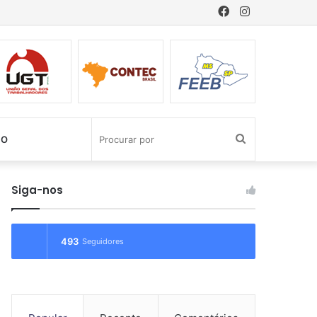
Facebook
Instagram
Procurar
CO
por
Siga-nos
493
Seguidores