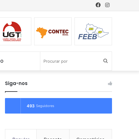
Facebook
Instagram
Procurar
CO
por
Siga-nos
493
Seguidores