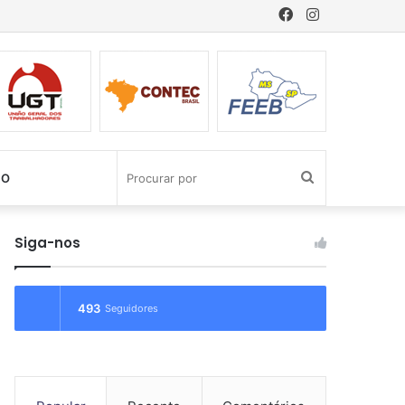
Facebook
Instagram
Procurar
CO
por
Siga-nos
493
Seguidores