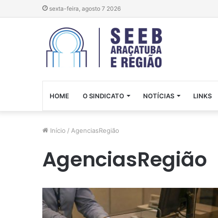
sexta-feira, agosto 7 2026
HOME
O SINDICATO
NOTÍCIAS
LINKS
Início
/
AgenciasRegião
AgenciasRegião