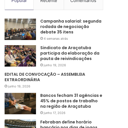
Popular
Recente
Comentários
Campanha salarial: segunda
rodada de negociação
debate 35 itens
4 semanas atrás
Sindicato de Araçatuba
participa da elaboração da
pauta de reivindicações
junho 19, 2026
EDITAL DE CONVOCAÇÃO – ASSEMBLEIA
EXTRAORDINÁRIA
junho 19, 2026
Bancos fecham 31 agências e
45% de postos de trabalho
na região de Araçatuba
junho 17, 2026
Febraban define horário
bancário nos dias de jogos