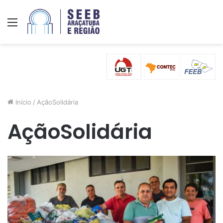
Menu
Início
/
AçãoSolidária
AçãoSolidária