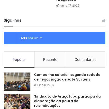
à esquerda, na fila de frente: Sindicato tem assento na Contec
junho 17, 2026
FONTE: www.contec.org.br
Siga-nos
MesaContecMulher
MulheresBancos
493
MulheresMaioriaBancos
Seguidores
Popular
Recente
Comentários
Campanha salarial: segunda rodada
de negociação debate 35 itens
julho 8, 2026
Sindicato de Araçatuba participa da
elaboração da pauta de
reivindicações