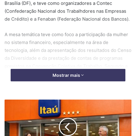
Brasília (DF), e teve como organizadores a Contec
(Confederação Nacional dos Trabalhdores nas Empresas
de Crédito) e a Fenaban (Federação Nacional dos Bancos).
A mesa temática teve como foco a participação da mulher
no sistema financeiro, especialmente na área de
tecnologia, além da apresentação dos resultados do Censo
da Diversidade e da prestação de contas de programas
previstos na Convenção Coletiva de Trabalho. Segundo a
Fenaban, as mulheres são maioria na categoria bancária
Mostrar mais
(51% ou 52%). Nos cargos de gestão, o percentual chega a
aproximadamente 60%, e na área de tecnologia atinge
cerca de 70%.
Embora os números indiquem avanço, foi destacado que o
desafio permanece significativo diante da rápida expansão
da inteligência artificial e das novas tecnologias, que