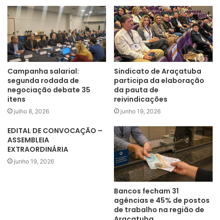
José Augusto Ribeiro e José Antonio Zanela participaram
como representantes da Contec, já que o Sindicato de
Araçatuba tem assento na Confederação.
Campanha salarial:
Sindicato de Araçatuba
segunda rodada de
participa da elaboração
negociação debate 35
da pauta de
itens
reivindicações
julho 8, 2026
junho 19, 2026
EDITAL DE CONVOCAÇÃO –
ASSEMBLEIA
EXTRAORDINÁRIA
junho 19, 2026
Bancos fecham 31
agências e 45% de postos
de trabalho na região de
Zanela e José Augusto, respectivamente, o primeiro e o segundo
Araçatuba