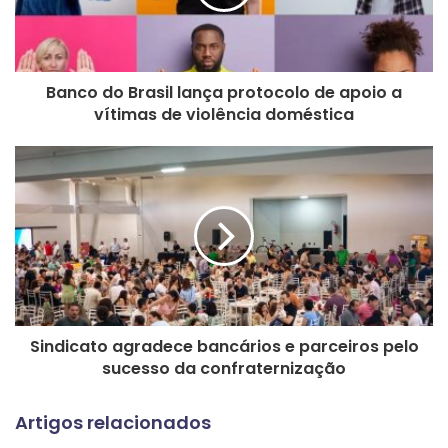
enquadramento como financiários.
Segundo os representantes da Contec, o debate reforça a
Banco do Brasil lança protocolo de apoio a
importância de ampliar a articulação sindical e acompanhar
vítimas de violência doméstica
de perto os impactos das mudanças estruturais no setor
financeiro sobre o emprego e os direitos dos
trabalhadores.
As negociações prosseguem em busca de soluções que
garantam mais transparência, estabilidade e valorização
para a categoria bancária.
Fonte: Contec
Sindicato agradece bancários e parceiros pelo
sucesso da confraternização
Artigos relacionados