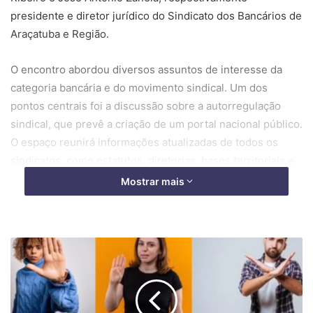
presidente e diretor jurídico do Sindicato dos Bancários de
Araçatuba e Região.
O encontro abordou diversos assuntos de interesse da
categoria bancária e do movimento sindical. Um dos
pontos centrais foi a discussão sobre a autorregulação
sindical, que prevê a criação de um portal nacional público.
O espaço reunirá informações atualizadas de todos os
sindicatos, como estatutos, diretorias, bases territoriais e
acordos coletivos, facilitando a consulta por qualquer
Mostrar mais
cidadão em todo o País.
Durante a reunião, também foram debatidos temas como
fechamento de agências bancárias e decisões recentes do
Tribunal Superior do Trabalho (TST), que reconhecem a
equiparação das administradoras de cartão às instituições
financeiras, garantindo a seus empregados o