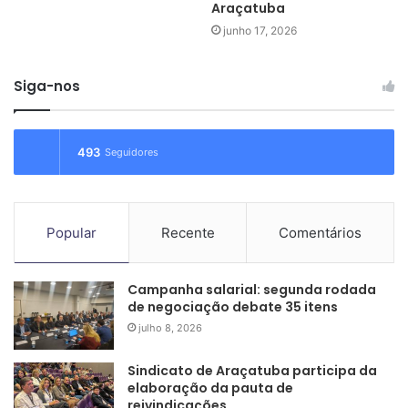
Araçatuba
junho 17, 2026
Siga-nos
493
Seguidores
Representantes da Fenaban e Contec: autorregulamentação
sindical foi um dos assuntos debatidos
Popular
Recente
Comentários
MesaAutorregulação
MesaContec
Campanha salarial: segunda rodada
de negociação debate 35 itens
RegulaçãoSindicatos
julho 8, 2026
Sindicato de Araçatuba participa da
elaboração da pauta de
reivindicações