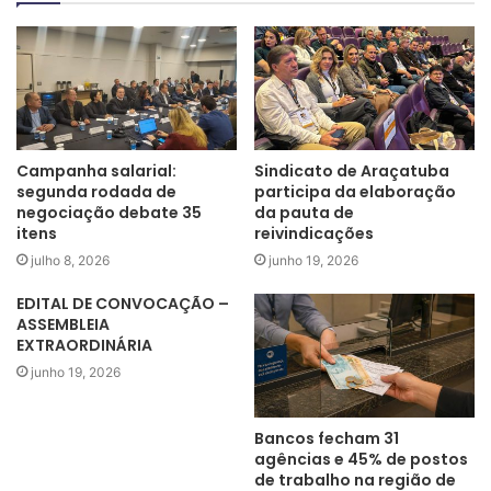
Campanha salarial:
Sindicato de Araçatuba
segunda rodada de
participa da elaboração
negociação debate 35
da pauta de
itens
reivindicações
julho 8, 2026
junho 19, 2026
Zanela e José Augusto (os primeiros a partir da esquerda) na
EDITAL DE CONVOCAÇÃO –
mesa temática, em São Paulo: assuntos de interesse da categoria
ASSEMBLEIA
EXTRAORDINÁRIA
junho 19, 2026
Bancos fecham 31
agências e 45% de postos
de trabalho na região de