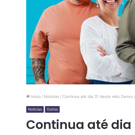
Início
/
Notícias
/
Continua até dia 31 deste mês Censo d
Notícias
Outros
Continua até dia