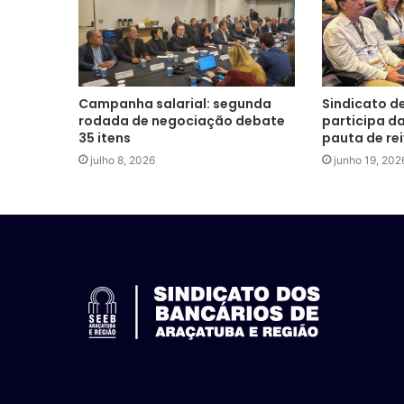
Campanha salarial: segunda
Sindicato d
rodada de negociação debate
participa d
35 itens
pauta de re
julho 8, 2026
junho 19, 202