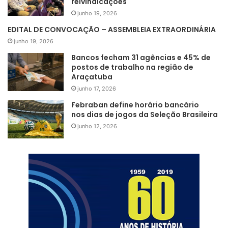
reivindicações
junho 19, 2026
EDITAL DE CONVOCAÇÃO – ASSEMBLEIA EXTRAORDINÁRIA
junho 19, 2026
Bancos fecham 31 agências e 45% de
postos de trabalho na região de
Araçatuba
junho 17, 2026
Rancho na cidade de Panorama, às margens do Rio Paraná: clube
Febraban define horário bancário
de campo e pesca, com chalé para famílias
nos dias de jogos da Seleção Brasileira
junho 12, 2026