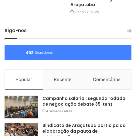
Araçatuba
junho 17, 2026
Siga-nos
493
Seguidores
Popular
Recente
Comentários
Praia Grande: areia, sol e água salgada a 300 metros da colônia da
Federação dos Trabalhadores em Saúde
Campanha salarial: segunda rodada
de negociação debate 35 itens
4 semanas atrás
Sindicato de Araçatuba participa da
elaboração da pauta de